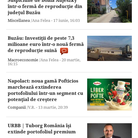
într-o fermă de reproducţie din
judeţul Buzău
Miscellanea
/Ana Felea -
17 iunie,
16:03
Buzău: Investiţii de peste 7,3
milioane euro într-o nouă fermă
de reproducţie suină
Macroeconomie
/Ana Felea -
20 martie,
16:15
Napolact: noua gamă Pofticios
marchează extinderea
portofoliului într-un segment cu
potenţial de creştere
Companii
/V.R. -
13 martie,
20:39
URBB | Tuborg România îşi
extinde portofoliul premium