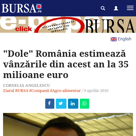
English
"Dole" România estimează
vânzările din acest an la 35
milioane euro
CORNELIA ANGELESCU
Ziarul BURSA
#Companii
#Agro-alimentar
/
9 aprilie 2010