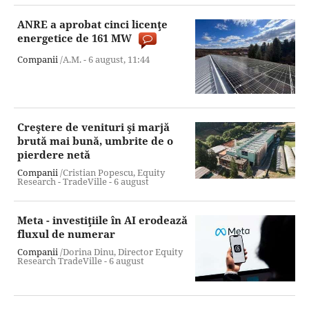
ANRE a aprobat cinci licenţe
energetice de 161 MW
Companii
/A.M. -
6 august,
11:44
Creştere de venituri şi marjă
brută mai bună, umbrite de o
pierdere netă
Companii
/Cristian Popescu, Equity
Research - TradeVille -
6 august
Meta - investiţiile în AI erodează
fluxul de numerar
Companii
/Dorina Dinu, Director Equity
Research TradeVille -
6 august