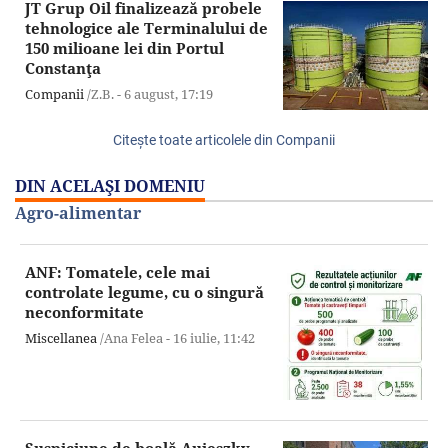
JT Grup Oil finalizează probele
tehnologice ale Terminalului de
150 milioane lei din Portul
Constanţa
Companii
/Z.B. -
6 august,
17:19
Citeşte toate articolele din Companii
DIN ACELAŞI DOMENIU
Agro-alimentar
ANF: Tomatele, cele mai
controlate legume, cu o singură
neconformitate
Miscellanea
/Ana Felea -
16 iulie,
11:42
Suspiciune de boală Aujeszky