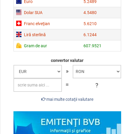
Euro
5.2489
Dolar SUA
4.5480
Franc elveţian
5.6210
Liră sterlină
6.1244
Gram de aur
607.9521
convertor valutar
»
=
?
mai multe cotaţii valutare