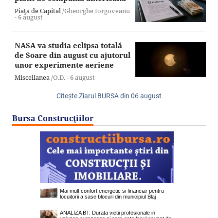
Piaţa de Capital
/Gheorghe Iorgoveanu
-
6 august
NASA va studia eclipsa totală
de Soare din august cu ajutorul
unor experimente aeriene
Miscellanea
/O.D. -
6 august
Citeşte Ziarul BURSA din
06 august
Bursa Construcţiilor