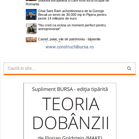
www.constructiibursa.ro