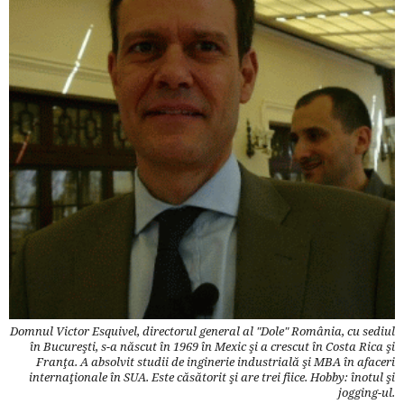
Domnul Victor Esquivel, directorul general al "Dole" România, cu sediul
în Bucureşti, s-a născut în 1969 în Mexic şi a crescut în Costa Rica şi
Franţa. A absolvit studii de inginerie industrială şi MBA în afaceri
internaţionale în SUA. Este căsătorit şi are trei fiice. Hobby: înotul şi
jogging-ul.