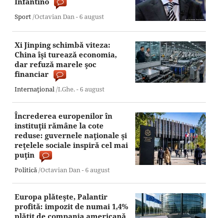
Infantino
Sport
/Octavian Dan -
6 august
Xi Jinping schimbă viteza:
China îşi turează economia,
dar refuză marele şoc
financiar
Internaţional
/I.Ghe. -
6 august
Încrederea europenilor în
instituţii rămâne la cote
reduse: guvernele naţionale şi
reţelele sociale inspiră cel mai
puţin
Politică
/Octavian Dan -
6 august
Europa plăteşte, Palantir
profită: impozit de numai 1,4%
plătit de compania americană