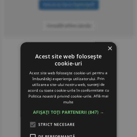
Consultă arhiva ziarului
×
Acest site web folosește
cookie-uri
Acest site web folosește cookie-uri pentru a
îmbunătăți experiența utilizatorului. Prin
utilizarea site-ului nostru web, sunteți de
acord cu toate cookie-urile în conformitate cu
Politica noastră privind cookie-urile.
Află mai
multe
AFIȘAȚI TOȚI PARTENERII
(847) →
STRICT NECESARE
DE PERFORMANȚĂ