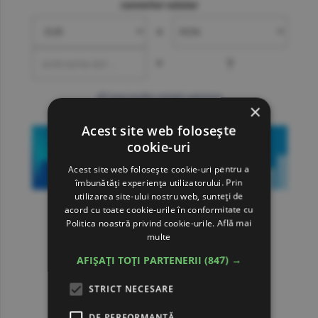
convertor valutar
»
=
?
mai multe cotaţii valutare
×
Acest site web folosește
cookie-uri
Acest site web folosește cookie-uri pentru a
îmbunătăți experiența utilizatorului. Prin
utilizarea site-ului nostru web, sunteți de
acord cu toate cookie-urile în conformitate cu
Politica noastră privind cookie-urile.
Află mai
multe
AFIȘAȚI TOȚI PARTENERII
(847) →
STRICT NECESARE
DE PERFORMANȚĂ