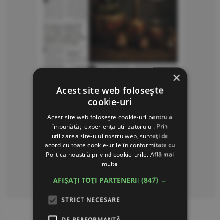
×
Acest site web folosește
cookie-uri
Acest site web folosește cookie-uri pentru a
îmbunătăți experiența utilizatorului. Prin
utilizarea site-ului nostru web, sunteți de
acord cu toate cookie-urile în conformitate cu
Politica noastră privind cookie-urile.
Află mai
multe
AFIȘAȚI TOȚI PARTENERII
(847) →
Consultă arhiva ziarului
STRICT NECESARE
DE PERFORMANȚĂ