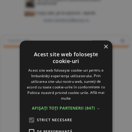
www.constructiibursa.ro
×
Acest site web folosește
cookie-uri
Acest site web folosește cookie-uri pentru a
îmbunătăți experiența utilizatorului. Prin
utilizarea site-ului nostru web, sunteți de
acord cu toate cookie-urile în conformitate cu
Politica noastră privind cookie-urile.
Află mai
multe
AFIȘAȚI TOȚI PARTENERII
(847) →
STRICT NECESARE
DE PERFORMANȚĂ