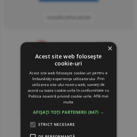
Consultă arhiva ziarului
×
Acest site web folosește
cookie-uri
Acest site web folosește cookie-uri pentru a
îmbunătăți experiența utilizatorului. Prin
utilizarea site-ului nostru web, sunteți de
acord cu toate cookie-urile în conformitate cu
Politica noastră privind cookie-urile.
Află mai
multe
AFIȘAȚI TOȚI PARTENERII
(847) →
STRICT NECESARE
DE PERFORMANȚĂ