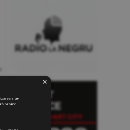
a
×
izarea site-
ră privind
t