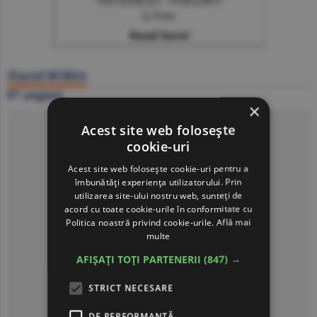
Ziarul BURSA
07 august
×
Click să citeşti ziarul
Acest site web folosește
cookie-uri
Acest site web folosește cookie-uri pentru a
îmbunătăți experiența utilizatorului. Prin
utilizarea site-ului nostru web, sunteți de
acord cu toate cookie-urile în conformitate cu
Politica noastră privind cookie-urile.
Află mai
multe
AFIȘAȚI TOȚI PARTENERII
(847) →
STRICT NECESARE
DE PERFORMANȚĂ