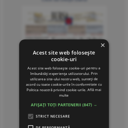
×
Acest site web folosește
cookie-uri
Acest site web folosește cookie-uri pentru a
îmbunătăți experiența utilizatorului. Prin
utilizarea site-ului nostru web, sunteți de
acord cu toate cookie-urile în conformitate cu
Politica noastră privind cookie-urile.
Află mai
multe
AFIȘAȚI TOȚI PARTENERII
(847) →
STRICT NECESARE
DE PERFORMANȚĂ