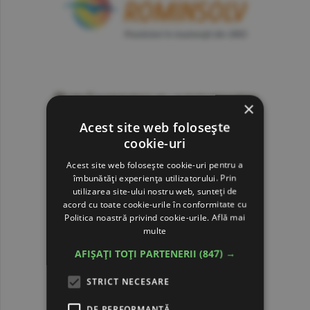
×
Acest site web folosește
cookie-uri
Acest site web folosește cookie-uri pentru a
îmbunătăți experiența utilizatorului. Prin
utilizarea site-ului nostru web, sunteți de
acord cu toate cookie-urile în conformitate cu
Politica noastră privind cookie-urile.
Află mai
multe
AFIȘAȚI TOȚI PARTENERII
(847) →
STRICT NECESARE
DE PERFORMANȚĂ