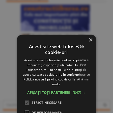
×
Acest site web folosește
cookie-uri
Acest site web folosește cookie-uri pentru a
îmbunătăți experiența utilizatorului. Prin
utilizarea site-ului nostru web, sunteți de
acord cu toate cookie-urile în conformitate cu
Politica noastră privind cookie-urile.
Află mai
multe
www.constructiibursa.ro
AFIȘAȚI TOȚI PARTENERII
(847) →
STRICT NECESARE
DE PERFORMANȚĂ