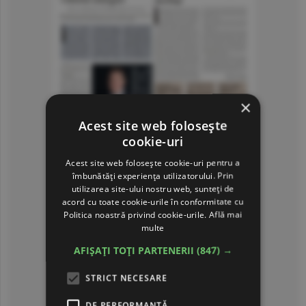
×
Acest site web folosește
cookie-uri
Acest site web folosește cookie-uri pentru a
îmbunătăți experiența utilizatorului. Prin
utilizarea site-ului nostru web, sunteți de
acord cu toate cookie-urile în conformitate cu
Politica noastră privind cookie-urile.
Află mai
multe
AFIȘAȚI TOȚI PARTENERII
(847) →
STRICT NECESARE
DE PERFORMANȚĂ