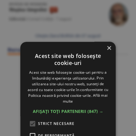
IPOTEZE DE WEEKEND
Maşina timpului
Editorial
/Cornel Codiţă -
7 august
Citeşte Ziarul BURSA din
07 august
×
Bursa Construcţiilor
Acest site web folosește
cookie-uri
Acest site web folosește cookie-uri pentru a
îmbunătăți experiența utilizatorului. Prin
utilizarea site-ului nostru web, sunteți de
acord cu toate cookie-urile în conformitate cu
Politica noastră privind cookie-urile.
Află mai
multe
AFIȘAȚI TOȚI PARTENERII
(847) →
STRICT NECESARE
DE PERFORMANȚĂ