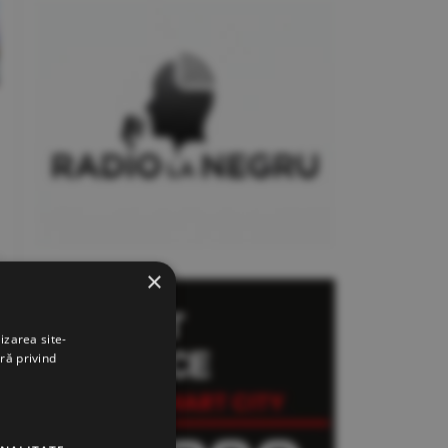
×
izarea site-
ră privind