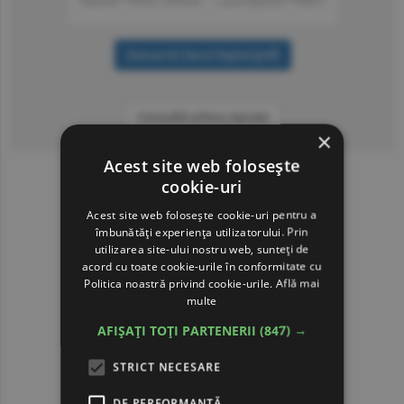
Consultă arhiva ziarului
×
Acest site web folosește
cookie-uri
Acest site web folosește cookie-uri pentru a
îmbunătăți experiența utilizatorului. Prin
utilizarea site-ului nostru web, sunteți de
acord cu toate cookie-urile în conformitate cu
Politica noastră privind cookie-urile.
Află mai
multe
AFIȘAȚI TOȚI PARTENERII
(847) →
STRICT NECESARE
DE PERFORMANȚĂ