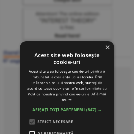
×
Ziarul BURSA
Acest site web folosește
07 august
cookie-uri
Acest site web folosește cookie-uri pentru a
Click să citeşti ziarul
îmbunătăți experiența utilizatorului. Prin
utilizarea site-ului nostru web, sunteți de
acord cu toate cookie-urile în conformitate cu
Politica noastră privind cookie-urile.
Află mai
multe
AFIȘAȚI TOȚI PARTENERII
(847) →
STRICT NECESARE
DE PERFORMANȚĂ