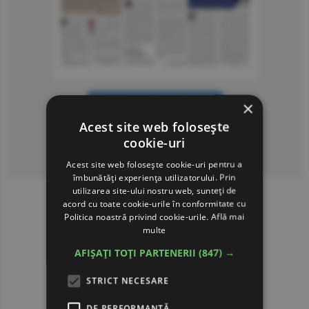
×
Acest site web folosește
cookie-uri
Consultă arhiva ziarului
Acest site web folosește cookie-uri pentru a
îmbunătăți experiența utilizatorului. Prin
utilizarea site-ului nostru web, sunteți de
acord cu toate cookie-urile în conformitate cu
Politica noastră privind cookie-urile.
Află mai
multe
AFIȘAȚI TOȚI PARTENERII
(847) →
STRICT NECESARE
DE PERFORMANȚĂ