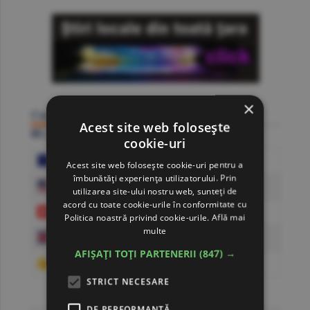
×
Curs valutar BNR
Acest site web folosește
05 Aug. 2026
cookie-uri
Euro
5.2489
Acest site web folosește cookie-uri pentru a
îmbunătăți experiența utilizatorului. Prin
Dolar SUA
4.5480
utilizarea site-ului nostru web, sunteți de
acord cu toate cookie-urile în conformitate cu
Franc elveţian
5.6210
Politica noastră privind cookie-urile.
Află mai
multe
Liră sterlină
6.1244
AFIȘAȚI TOȚI PARTENERII
(847) →
Gram de aur
607.9521
STRICT NECESARE
convertor valutar
DE PERFORMANȚĂ