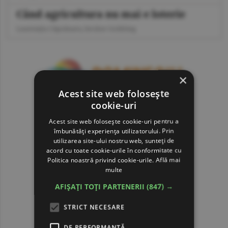
Când agricultura nu mai e loterie
Laurenţiu Căpcănaru, broker Goldring
×
Acest site web folosește
cookie-uri
Acest site web folosește cookie-uri pentru a
îmbunătăți experiența utilizatorului. Prin
utilizarea site-ului nostru web, sunteți de
acord cu toate cookie-urile în conformitate cu
Politica noastră privind cookie-urile.
Află mai
multe
AFIȘAȚI TOȚI PARTENERII
(847) →
STRICT NECESARE
DE PERFORMANȚĂ