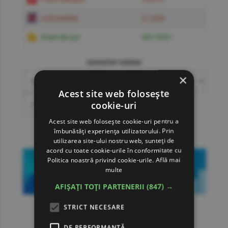
Liră sterlină
6.1244
Gram de aur
607.9521
convertor valutar
×
»
Acest site web folosește
=
?
cookie-uri
Acest site web folosește cookie-uri pentru a
mai multe cotaţii valutare
îmbunătăți experiența utilizatorului. Prin
utilizarea site-ului nostru web, sunteți de
acord cu toate cookie-urile în conformitate cu
Politica noastră privind cookie-urile.
Află mai
multe
AFIȘAȚI TOȚI PARTENERII
(847) →
STRICT NECESARE
DE PERFORMANȚĂ