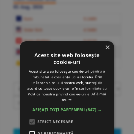
05 Aug. 2026
Euro
5.2489
Dolar SUA
4.5480
Franc elveţian
5.6210
×
Liră sterlină
6.1244
Acest site web folosește
cookie-uri
Gram de aur
607.9521
Acest site web folosește cookie-uri pentru a
îmbunătăți experiența utilizatorului. Prin
convertor valutar
utilizarea site-ului nostru web, sunteți de
»
acord cu toate cookie-urile în conformitate cu
Politica noastră privind cookie-urile.
Află mai
multe
=
?
AFIȘAȚI TOȚI PARTENERII
(847) →
mai multe cotaţii valutare
STRICT NECESARE
DE PERFORMANȚĂ