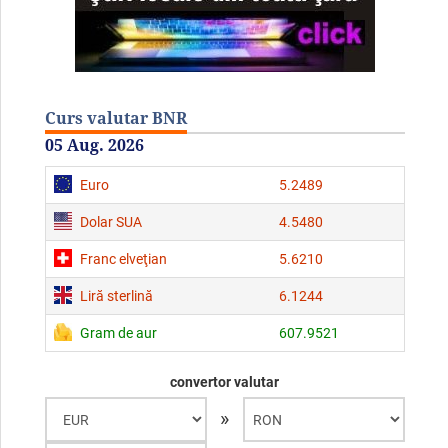
Curs valutar BNR
05 Aug. 2026
Euro
5.2489
Dolar SUA
4.5480
Franc elveţian
5.6210
Liră sterlină
6.1244
Gram de aur
607.9521
convertor valutar
»