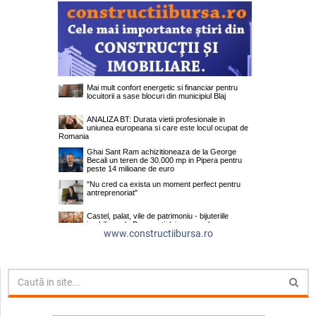
www.constructiibursa.ro