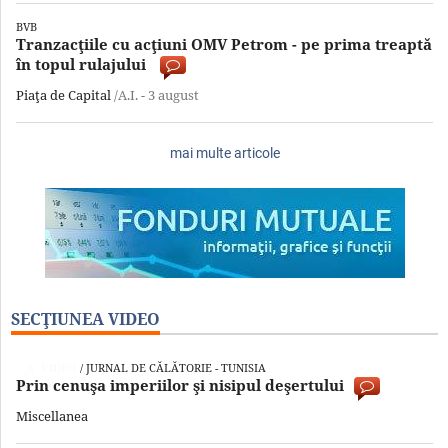
BVB
Tranzacţiile cu acţiuni OMV Petrom - pe prima treaptă
în topul rulajului
Piaţa de Capital
/A.I. -
3 august
mai multe articole
SECŢIUNEA VIDEO
VIDEO
/ JURNAL DE CĂLĂTORIE - TUNISIA
Prin cenuşa imperiilor şi nisipul deşertului
Miscellanea