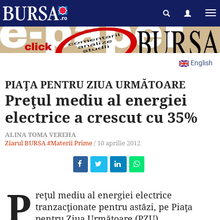
English
PIAŢA PENTRU ZIUA URMĂTOARE
Preţul mediu al energiei
electrice a crescut cu 35%
ALINA TOMA VEREHA
Ziarul BURSA
#Materii Prime
/
10 aprilie 2012
P
reţul mediu al energiei electrice
tranzacţionate pentru astăzi, pe Piaţa
pentru Ziua Următoare (PZU),