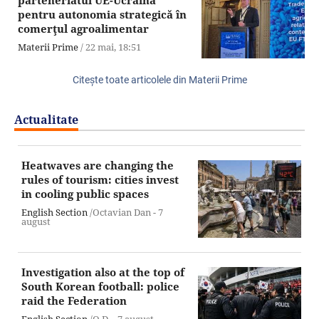
parteneriatul UE-Ucraina
pentru autonomia strategică în
comerţul agroalimentar
Materii Prime
/
22 mai,
18:51
Citeşte toate articolele din Materii Prime
Actualitate
Heatwaves are changing the
rules of tourism: cities invest
in cooling public spaces
English Section
/Octavian Dan -
7
august
Investigation also at the top of
South Korean football: police
raid the Federation
English Section
/O.D. -
7 august