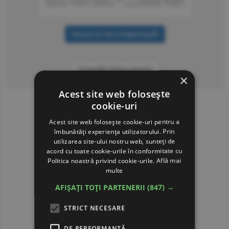
Consultă arhiva ziarului
×
Acest site web folosește
cookie-uri
Acest site web folosește cookie-uri pentru a
îmbunătăți experiența utilizatorului. Prin
utilizarea site-ului nostru web, sunteți de
acord cu toate cookie-urile în conformitate cu
Politica noastră privind cookie-urile.
Află mai
multe
AFIȘAȚI TOȚI PARTENERII
(847) →
STRICT NECESARE
DE PERFORMANȚĂ