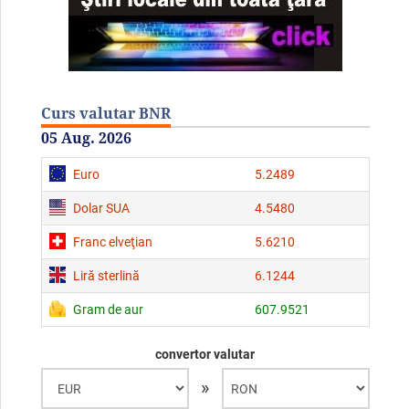
Curs valutar BNR
05 Aug. 2026
Euro
5.2489
Dolar SUA
4.5480
Franc elveţian
5.6210
Liră sterlină
6.1244
Gram de aur
607.9521
convertor valutar
»