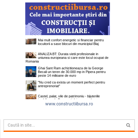
www.constructiibursa.ro