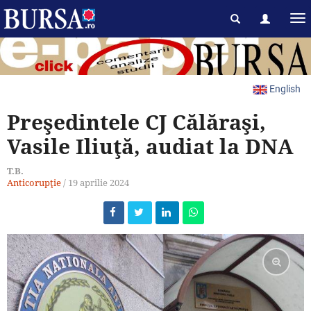
English
Preşedintele CJ Călăraşi,
Vasile Iliuţă, audiat la DNA
T.B.
Anticorupţie
/
19 aprilie 2024