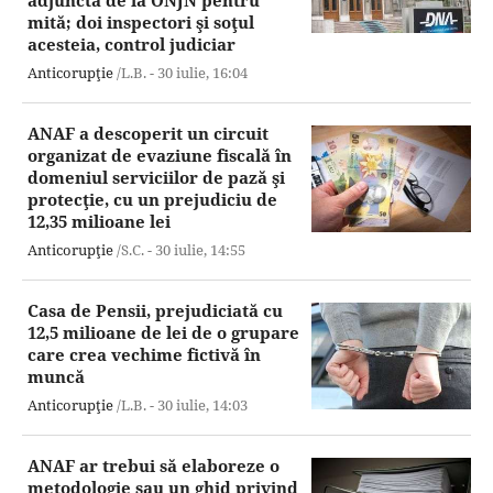
adjunctă de la ONJN pentru
mită; doi inspectori şi soţul
acesteia, control judiciar
Anticorupţie
/L.B. -
30 iulie,
16:04
ANAF a descoperit un circuit
organizat de evaziune fiscală în
domeniul serviciilor de pază şi
protecţie, cu un prejudiciu de
12,35 milioane lei
Anticorupţie
/S.C. -
30 iulie,
14:55
Casa de Pensii, prejudiciată cu
12,5 milioane de lei de o grupare
care crea vechime fictivă în
muncă
Anticorupţie
/L.B. -
30 iulie,
14:03
ANAF ar trebui să elaboreze o
metodologie sau un ghid privind