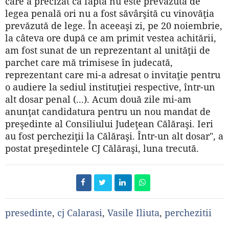
care a precizat că fapta nu este prevăzută de
legea penală ori nu a fost săvârşită cu vinovăţia
prevăzută de lege. În aceeaşi zi, pe 20 noiembrie,
la câteva ore după ce am primit vestea achitării,
am fost sunat de un reprezentant al unităţii de
parchet care mă trimisese în judecată,
reprezentant care mi-a adresat o invitaţie pentru
o audiere la sediul instituţiei respective, într-un
alt dosar penal (...). Acum două zile mi-am
anunţat candidatura pentru un nou mandat de
preşedinte al Consiliului Judeţean Călăraşi. Ieri
au fost percheziţii la Călăraşi. Într-un alt dosar", a
postat preşedintele CJ Călăraşi, luna trecută.
presedinte
,
cj Calarasi
,
Vasile Iliuta
,
perchezitii