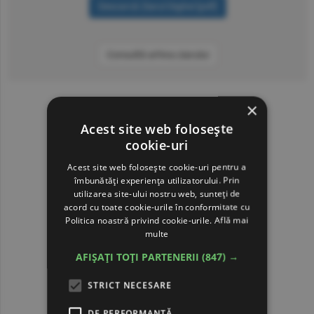
Consultă arhiva ziarului
×
Acest site web folosește
cookie-uri
Acest site web folosește cookie-uri pentru a
îmbunătăți experiența utilizatorului. Prin
utilizarea site-ului nostru web, sunteți de
acord cu toate cookie-urile în conformitate cu
Politica noastră privind cookie-urile.
Află mai
multe
AFIȘAȚI TOȚI PARTENERII
(847) →
STRICT NECESARE
DE PERFORMANȚĂ