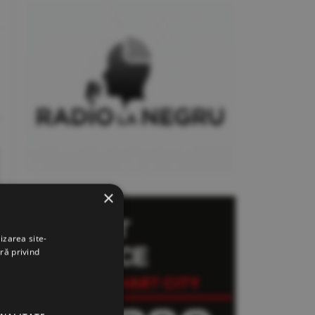
×
izarea site-
ră privind