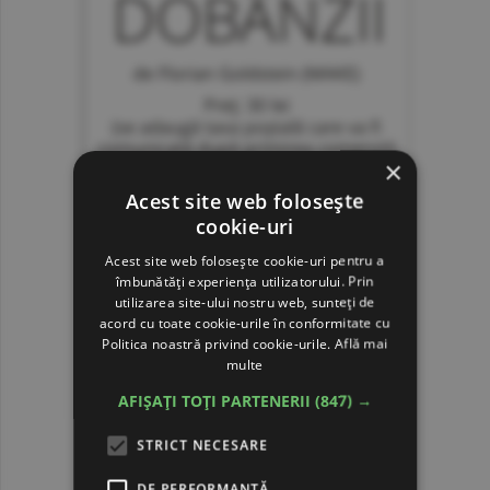
×
Acest site web folosește
cookie-uri
Acest site web folosește cookie-uri pentru a
îmbunătăți experiența utilizatorului. Prin
utilizarea site-ului nostru web, sunteți de
acord cu toate cookie-urile în conformitate cu
Politica noastră privind cookie-urile.
Află mai
multe
AFIȘAȚI TOȚI PARTENERII
(847) →
STRICT NECESARE
DE PERFORMANȚĂ