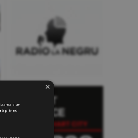
×
izarea site-
ră privind