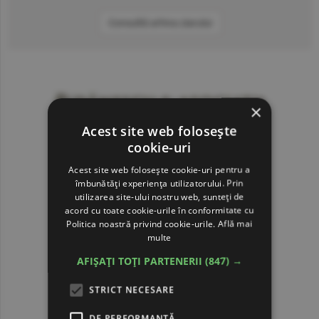
Consultă arhiva ziarului
×
Acest site web folosește
cookie-uri
Acest site web folosește cookie-uri pentru a
îmbunătăți experiența utilizatorului. Prin
utilizarea site-ului nostru web, sunteți de
acord cu toate cookie-urile în conformitate cu
Politica noastră privind cookie-urile.
Află mai
multe
AFIȘAȚI TOȚI PARTENERII
(847) →
STRICT NECESARE
DE PERFORMANȚĂ