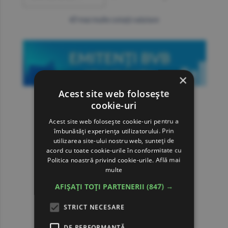
mai multe cotaţii valutare
×
Acest site web folosește
cookie-uri
Acest site web folosește cookie-uri pentru a
îmbunătăți experiența utilizatorului. Prin
utilizarea site-ului nostru web, sunteți de
acord cu toate cookie-urile în conformitate cu
Politica noastră privind cookie-urile.
Află mai
multe
AFIȘAȚI TOȚI PARTENERII
(847) →
STRICT NECESARE
DE PERFORMANȚĂ