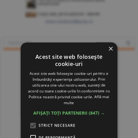
www.constructiibursa.ro
×
Acest site web folosește
cookie-uri
Acest site web folosește cookie-uri pentru a
îmbunătăți experiența utilizatorului. Prin
utilizarea site-ului nostru web, sunteți de
acord cu toate cookie-urile în conformitate cu
Politica noastră privind cookie-urile.
Află mai
multe
AFIȘAȚI TOȚI PARTENERII
(847) →
STRICT NECESARE
DE PERFORMANȚĂ