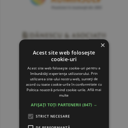
×
Acest site web folosește
cookie-uri
Acest site web folosește cookie-uri pentru a
îmbunătăți experiența utilizatorului. Prin
utilizarea site-ului nostru web, sunteți de
acord cu toate cookie-urile în conformitate cu
Politica noastră privind cookie-urile.
Află mai
multe
AFIȘAȚI TOȚI PARTENERII
(847) →
STRICT NECESARE
DE PERFORMANȚĂ