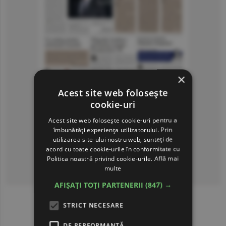
×
Acest site web folosește
cookie-uri
Acest site web folosește cookie-uri pentru a
îmbunătăți experiența utilizatorului. Prin
utilizarea site-ului nostru web, sunteți de
acord cu toate cookie-urile în conformitate cu
Politica noastră privind cookie-urile.
Află mai
Consultă arhiva ziarului
multe
AFIȘAȚI TOȚI PARTENERII
(847) →
STRICT NECESARE
DE PERFORMANȚĂ