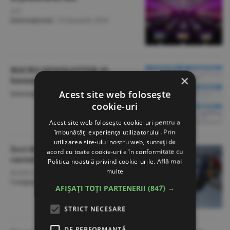
A.V.
Internaţional
/
19 ianuarie 2018
MACRO NEWSLETTER 19
×
Ianuarie 2018
Acest site web folosește
Internaţional
/
19 ianuarie 2018
cookie-uri
Acest site web folosește cookie-uri pentru a
îmbunătăți experiența utilizatorului. Prin
utilizarea site-ului nostru web, sunteți de
Zeci de mii de consumatori, fără
acord cu toate cookie-urile în conformitate cu
curent electric
Politica noastră privind cookie-urile.
Află mai
multe
BIANCA CIOCOTIŞAN
Companii
/
19 ianuarie 2018
/
AFIȘAȚI TOȚI PARTENERII
(847) →
STRICT NECESARE
DE PERFORMANȚĂ