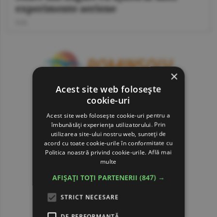
experimente aeriene
O.D.
×
Acest site web folosește
cookie-uri
Acest site web folosește cookie-uri pentru a
îmbunătăți experiența utilizatorului. Prin
utilizarea site-ului nostru web, sunteți de
acord cu toate cookie-urile în conformitate cu
Politica noastră privind cookie-urile.
Află mai
multe
AFIȘAȚI TOȚI PARTENERII
(847) →
STRICT NECESARE
DE PERFORMANȚĂ