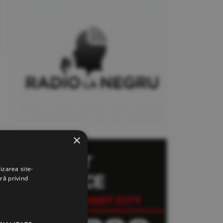
×
izarea site-
ră privind