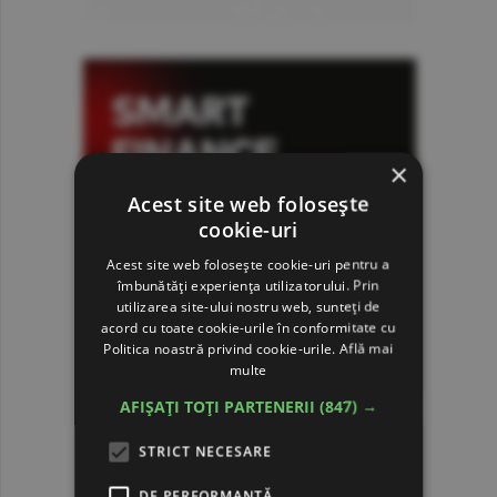
×
Acest site web folosește
cookie-uri
Acest site web folosește cookie-uri pentru a
îmbunătăți experiența utilizatorului. Prin
utilizarea site-ului nostru web, sunteți de
acord cu toate cookie-urile în conformitate cu
Politica noastră privind cookie-urile.
Află mai
multe
AFIȘAȚI TOȚI PARTENERII
(847) →
STRICT NECESARE
DE PERFORMANȚĂ