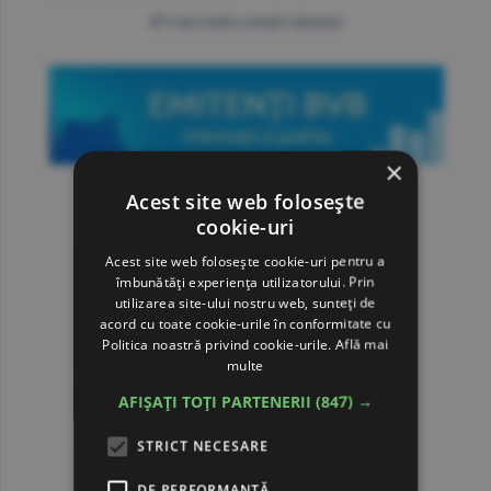
mai multe cotaţii valutare
×
Acest site web folosește
cookie-uri
Acest site web folosește cookie-uri pentru a
îmbunătăți experiența utilizatorului. Prin
utilizarea site-ului nostru web, sunteți de
acord cu toate cookie-urile în conformitate cu
Politica noastră privind cookie-urile.
Află mai
multe
AFIȘAȚI TOȚI PARTENERII
(847) →
STRICT NECESARE
DE PERFORMANȚĂ