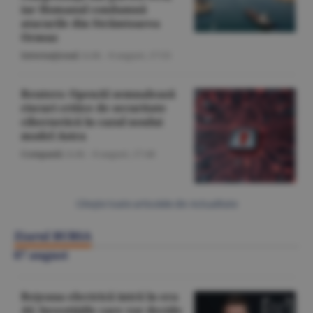
iar Homanul condamnă
atacurile din Strâmtoarea
Ormuz
Internaţional
/A.M. -
8 august,
17:55
Reuters: OpenAI semnalează
riscuri critice de securitate
cibernetică în cazul noului
model Astra
Companii
/A.M. -
8 august,
17:48
Citeşte toate articolele din Actualitate
Ziarul BURSA
07 august
Reţeaua electrică intră în era
AI; Investiţiile care vor decide