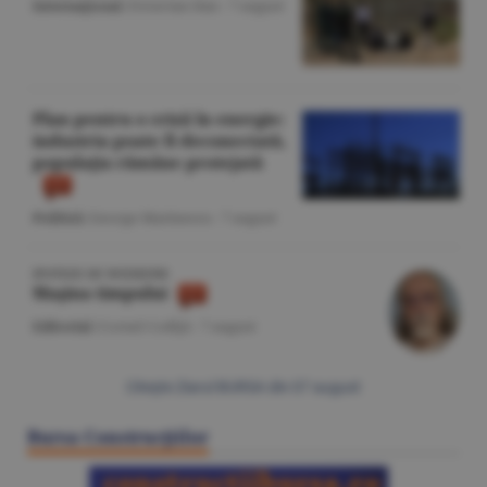
Internaţional
/Octavian Dan -
7 august
Plan pentru o criză în energie:
industria poate fi deconectată,
populaţia rămâne protejată
Politică
/George Marinescu -
7 august
IPOTEZE DE WEEKEND
Maşina timpului
Editorial
/Cornel Codiţă -
7 august
Citeşte Ziarul BURSA din
07 august
Bursa Construcţiilor