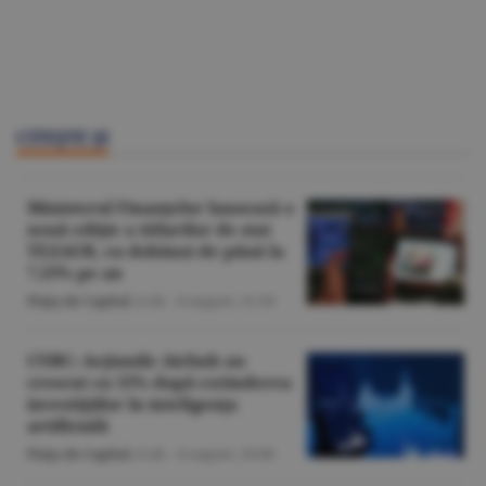
CITEŞTE ŞI
Ministerul Finanţelor lansează o
nouă ediţie a titlurilor de stat
TEZAUR, cu dobânzi de până la
7,15% pe an
Piaţa de Capital
/A.M. -
8 august,
11:50
CNBC: Acţiunile Airbnb au
crescut cu 15% după extinderea
investiţiilor în inteligenţa
artificială
Piaţa de Capital
/A.M. -
8 august,
10:00