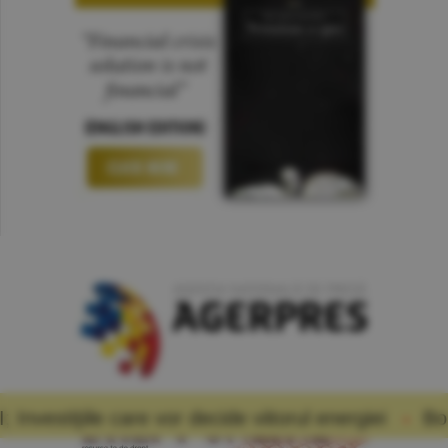
 vor decide viitorul energiei
Bolojan a cerut eco