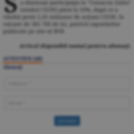
S
a diminuat participaţia la "Cemacon Zalău"
(simbol CEON) până la 10%, după ce a
vândut peste 2,45 milioane de acţiuni CEON, în
valoare de 381.700 de lei, potrivit raportărilor
publicate pe site-ul BVB.
Articol disponibil numai pentru abonaţi.
AUTENTIFICARE
Abonaţi
Accesare