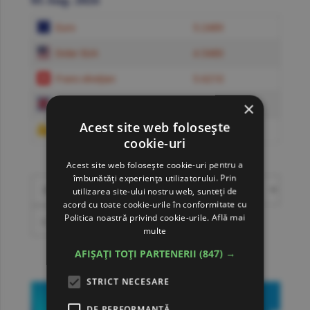
05 Aug. 2026
Euro
5.2489
Dolar SUA
4.5480
Franc elveţian
5.6210
×
Liră sterlină
6.1244
Acest site web folosește
Gram de aur
607.9521
cookie-uri
convertor valutar
Acest site web folosește cookie-uri pentru a
îmbunătăți experiența utilizatorului. Prin
»
utilizarea site-ului nostru web, sunteți de
acord cu toate cookie-urile în conformitate cu
Politica noastră privind cookie-urile.
Află mai
=
?
multe
AFIȘAȚI TOȚI PARTENERII
(847) →
mai multe cotaţii valutare
STRICT NECESARE
DE PERFORMANȚĂ