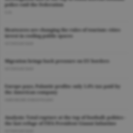
police raid the Federation
O.D.
Heatwaves are changing the rules of tourism: cities
invest in cooling public spaces
OCTAVIAN DAN
Migration brings back pressure on EU borders
OCTAVIAN DAN
Europe pays, Palantir profits: only 1.4% tax paid by
the American company
GHEORGHE IORGOVEANU
Analysis: Total rupture at the top of football; politics -
the last refuge of FIFA President Gianni Infantino
OCTAVIAN DAN