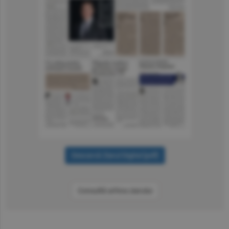
Consultă arhiva ziarului