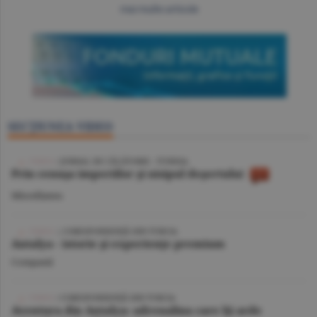
mai multe articole
SECŢIUNEA VIDEO
VIDEO
/ JURNAL DE CĂLĂTORIE - TUNISIA
Prin cenuşa imperiilor şi nisipul deşertului
Miscellanea
VIDEO
| CORESPONDENŢĂ DIN TURCIA
Antalya - istorie şi experienţe premium
Companii
VIDEO
/ CORESPONDENŢĂ DIN TURCIA
Aventura din Antalya: adrenalina care îţi arde