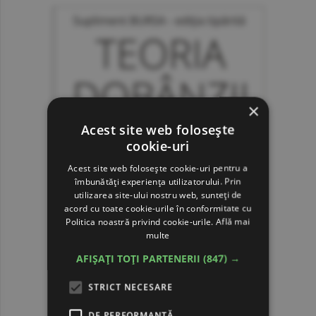
×
Acest site web folosește
cookie-uri
Acest site web folosește cookie-uri pentru a
îmbunătăți experiența utilizatorului. Prin
utilizarea site-ului nostru web, sunteți de
acord cu toate cookie-urile în conformitate cu
Politica noastră privind cookie-urile.
Află mai
multe
AFIȘAȚI TOȚI PARTENERII
(847) →
STRICT NECESARE
DE PERFORMANȚĂ