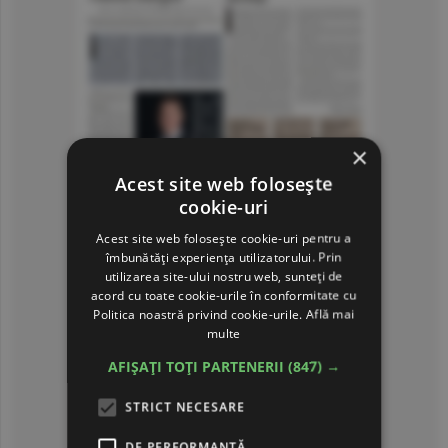
×
Acest site web folosește
cookie-uri
Acest site web folosește cookie-uri pentru a
îmbunătăți experiența utilizatorului. Prin
utilizarea site-ului nostru web, sunteți de
acord cu toate cookie-urile în conformitate cu
Politica noastră privind cookie-urile.
Află mai
multe
AFIȘAȚI TOȚI PARTENERII
(847) →
STRICT NECESARE
DE PERFORMANȚĂ