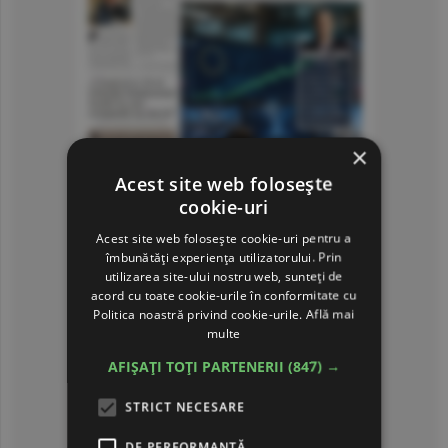
×
Acest site web folosește
cookie-uri
Acest site web folosește cookie-uri pentru a
îmbunătăți experiența utilizatorului. Prin
utilizarea site-ului nostru web, sunteți de
acord cu toate cookie-urile în conformitate cu
Politica noastră privind cookie-urile.
Află mai
multe
AFIȘAȚI TOȚI PARTENERII
(847) →
STRICT NECESARE
Consultă arhiva ziarului
DE PERFORMANȚĂ