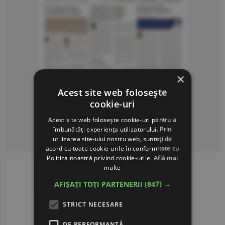
×
Acest site web folosește
cookie-uri
Acest site web folosește cookie-uri pentru a
îmbunătăți experiența utilizatorului. Prin
Consultă arhiva ziarului
utilizarea site-ului nostru web, sunteți de
acord cu toate cookie-urile în conformitate cu
Politica noastră privind cookie-urile.
Află mai
multe
AFIȘAȚI TOȚI PARTENERII
(847) →
STRICT NECESARE
DE PERFORMANȚĂ