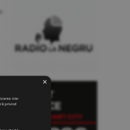
e
×
izarea site-
ră privind