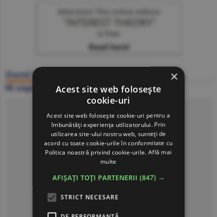
×
Ziarul BURSA
06 august
Acest site web folosește
cookie-uri
Click să citeşti ziarul
Acest site web folosește cookie-uri pentru a
îmbunătăți experiența utilizatorului. Prin
utilizarea site-ului nostru web, sunteți de
acord cu toate cookie-urile în conformitate cu
Politica noastră privind cookie-urile.
Află mai
multe
AFIȘAȚI TOȚI PARTENERII
(847) →
STRICT NECESARE
DE PERFORMANȚĂ