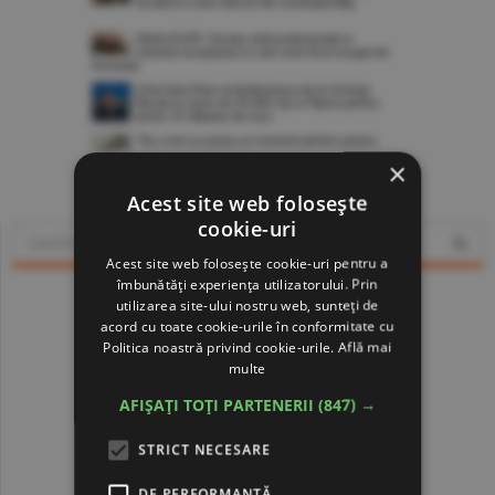
×
www.constructiibursa.ro
Acest site web folosește
cookie-uri
Acest site web folosește cookie-uri pentru a
îmbunătăți experiența utilizatorului. Prin
utilizarea site-ului nostru web, sunteți de
acord cu toate cookie-urile în conformitate cu
Politica noastră privind cookie-urile.
Află mai
multe
AFIȘAȚI TOȚI PARTENERII
(847) →
STRICT NECESARE
DE PERFORMANȚĂ