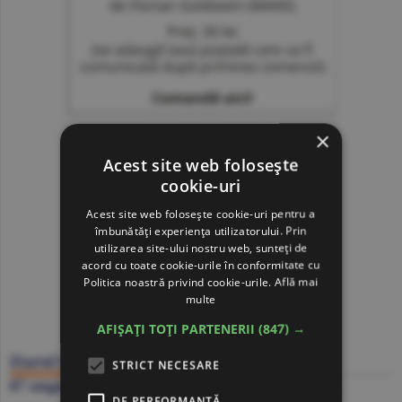
×
Acest site web folosește
cookie-uri
Acest site web folosește cookie-uri pentru a
îmbunătăți experiența utilizatorului. Prin
utilizarea site-ului nostru web, sunteți de
acord cu toate cookie-urile în conformitate cu
Politica noastră privind cookie-urile.
Află mai
multe
AFIȘAȚI TOȚI PARTENERII
(847) →
Ziarul BURSA
STRICT NECESARE
07 august
DE PERFORMANȚĂ