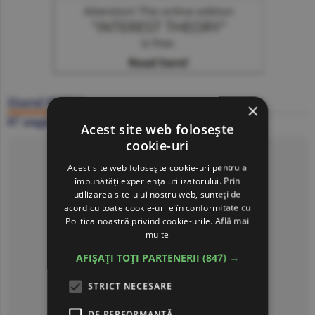
Ziarul BURSA
×
07 august
Acest site web folosește
cookie-uri
Click să citeşti ziarul
Acest site web folosește cookie-uri pentru a
îmbunătăți experiența utilizatorului. Prin
utilizarea site-ului nostru web, sunteți de
acord cu toate cookie-urile în conformitate cu
Politica noastră privind cookie-urile.
Află mai
multe
AFIȘAȚI TOȚI PARTENERII
(847) →
STRICT NECESARE
DE PERFORMANȚĂ