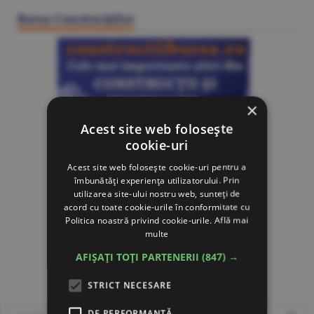
Bursa Construcţiilor
×
Acest site web folosește
cookie-uri
Acest site web folosește cookie-uri pentru a
îmbunătăți experiența utilizatorului. Prin
utilizarea site-ului nostru web, sunteți de
acord cu toate cookie-urile în conformitate cu
Politica noastră privind cookie-urile.
Află mai
multe
AFIȘAȚI TOȚI PARTENERII
(847) →
www.constructiibursa.ro
STRICT NECESARE
DE PERFORMANȚĂ