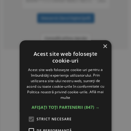
Consultă arhiva ziarului
×
Acest site web folosește
cookie-uri
Acest site web folosește cookie-uri pentru a
îmbunătăți experiența utilizatorului. Prin
utilizarea site-ului nostru web, sunteți de
acord cu toate cookie-urile în conformitate cu
Politica noastră privind cookie-urile.
Află mai
multe
AFIȘAȚI TOȚI PARTENERII
(847) →
STRICT NECESARE
DE PERFORMANȚĂ